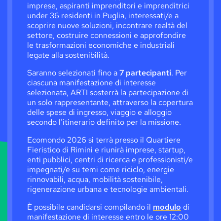
imprese, aspiranti imprenditori e imprenditrici
Fut
026,
under 36 residenti in Puglia, interessati/e a
I s
scoprire nuove soluzioni, incontrare realtà del
all
settore, costruire connessioni e approfondire
cop
le trasformazioni economiche e industriali
all
legate alla sostenibilità.
acc
Saranno selezionati fino a
7 partecipanti
. Per
acc
ciascuna manifestazione di interesse
Com
selezionata, ARTI sosterrà la partecipazione di
12:
un solo rappresentante, attraverso la copertura
delle spese di ingresso, viaggio e alloggio
secondo l’itinerario definito per la missione.
Ecomondo 2026 si terrà presso il Quartiere
Fieristico di Rimini e riunirà imprese, startup,
enti pubblici, centri di ricerca e professionisti/e
impegnati/e su temi come riciclo, energie
rinnovabili, acqua, mobilità sostenibile,
rigenerazione urbana e tecnologie ambientali.
È possibile candidarsi compilando il
modulo
di
manifestazione di interesse entro le ore 12:00