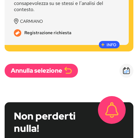
consapevolezza su se stessi e l’analisi del
contesto.
CARMIANO
Registrazione richiesta
INFO
Annulla selezione
Calen
Non perderti
nulla!