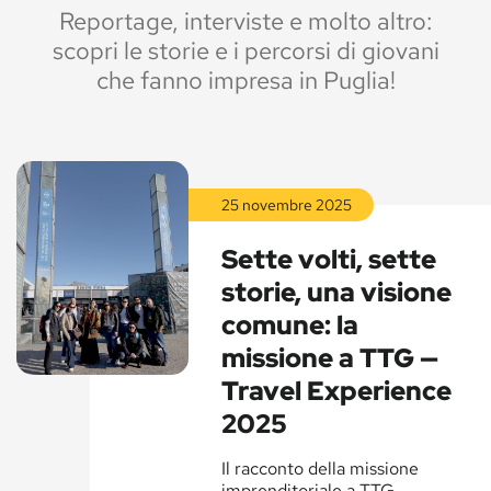
Reportage, interviste e molto altro:
scopri le storie e i percorsi di giovani
che fanno impresa in Puglia!
25 novembre 2025
Leggi
la
Sette volti, sette
storia
storie, una visione
comune: la
missione a TTG —
Travel Experience
2025
Leggi
la
Il racconto della missione
storia
imprenditoriale a TTG