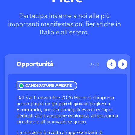
Partecipa insieme a noi alle più
importanti manifestazioni fieristiche in
Italia e all'estero.
Opportunità
Opportu
Opportunità
1
/ 13
precedente
success
CANDIDATURE APERTE
esa
Dal 3 al 6 novembre 2026 Percorsi d’impresa
Hai
accompagna un gruppo di giovani pugliesi a
del
a
Ecomondo
, uno dei principali eventi europei
ibr
dedicati alla transizione ecologica, all’economia
inn
circolare e all’innovazione green.
hai
e
La missione è rivolta a rappresentanti di
Par