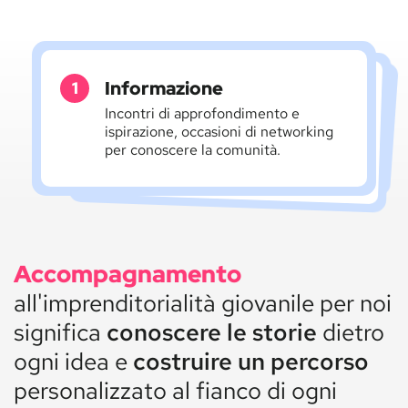
Informazione
Consapevolezza
Esperienza
Azioni per consolidare le tue
strategie e per accrescere le tue
Attività per delineare le tue
potenzialità, per identificare i tuoi
fabbisogni e per mettere a fuoco la
Incontri di approfondimento e
ispirazione, occasioni di networking
competenze di gestione d'impresa.
per conoscere la comunità.
tua idea.
Percorsi
Accompagnamento
d'impresa
all'imprenditorialità giovanile per noi
significa
conoscere le storie
dietro
ogni idea e
costruire un percorso
personalizzato al fianco di ogni