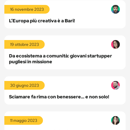
Leggi
la
16 novembre 2023
storia
L’Europa più creativa è a Bari!
Leggi
la
19 ottobre 2023
storia
Da ecosistema a comunità: giovani startupper
pugliesi in missione
Leggi
la
30 giugno 2023
storia
Sciamare fa rima con benessere… e non solo!
Leggi
la
11 maggio 2023
storia