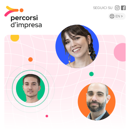
INST
F
SEGUICI SU
GLIS
EN
VERS