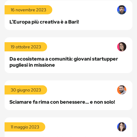
Leggi
la
16 novembre 2023
storia
L’Europa più creativa è a Bari!
Leggi
la
19 ottobre 2023
storia
Da ecosistema a comunità: giovani startupper
pugliesi in missione
Leggi
la
30 giugno 2023
storia
Sciamare fa rima con benessere… e non solo!
Leggi
la
11 maggio 2023
storia