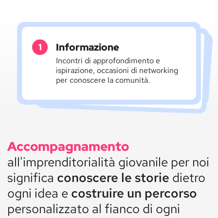
Informazione
Consapevolezza
Esperienza
Azioni per consolidare le tue
strategie e per accrescere le tue
Attività per delineare le tue
potenzialità, per identificare i tuoi
fabbisogni e per mettere a fuoco la
Incontri di approfondimento e
ispirazione, occasioni di networking
competenze di gestione d'impresa.
per conoscere la comunità.
tua idea.
Percorsi
Accompagnamento
d'impresa
all'imprenditorialità giovanile per noi
significa
conoscere le storie
dietro
ogni idea e
costruire un percorso
personalizzato al fianco di ogni