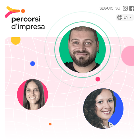
INST
F
SEGUICI SU
GLIS
EN
VERS