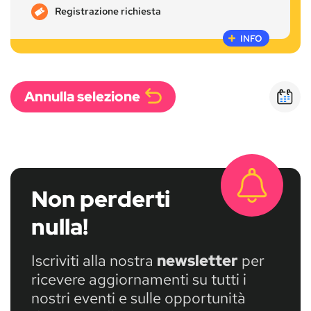
Registrazione richiesta
INFO
Annulla selezione
Calen
Non perderti
nulla!
Iscriviti alla nostra
newsletter
per
ricevere aggiornamenti su tutti i
nostri eventi e sulle opportunità