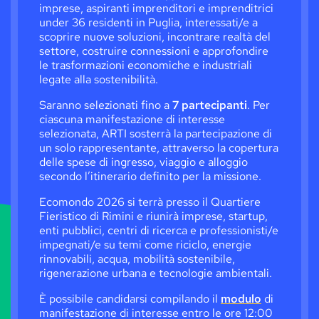
imprese, aspiranti imprenditori e imprenditrici
Fut
026,
under 36 residenti in Puglia, interessati/e a
I s
scoprire nuove soluzioni, incontrare realtà del
all
settore, costruire connessioni e approfondire
cop
le trasformazioni economiche e industriali
all
legate alla sostenibilità.
acc
Saranno selezionati fino a
7 partecipanti
. Per
acc
ciascuna manifestazione di interesse
Com
selezionata, ARTI sosterrà la partecipazione di
12:
un solo rappresentante, attraverso la copertura
delle spese di ingresso, viaggio e alloggio
secondo l’itinerario definito per la missione.
Ecomondo 2026 si terrà presso il Quartiere
Fieristico di Rimini e riunirà imprese, startup,
enti pubblici, centri di ricerca e professionisti/e
impegnati/e su temi come riciclo, energie
rinnovabili, acqua, mobilità sostenibile,
rigenerazione urbana e tecnologie ambientali.
È possibile candidarsi compilando il
modulo
di
manifestazione di interesse entro le ore 12:00