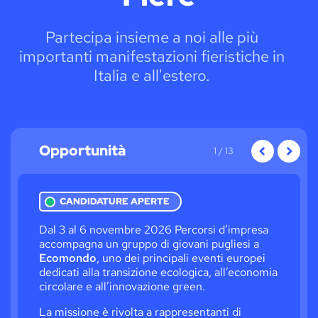
Partecipa insieme a noi alle più
importanti manifestazioni fieristiche in
Italia e all'estero.
Opportunità
Opportu
Opportunità
1
/ 13
precedente
success
CANDIDATURE APERTE
esa
Dal 3 al 6 novembre 2026 Percorsi d’impresa
Hai
accompagna un gruppo di giovani pugliesi a
del
a
Ecomondo
, uno dei principali eventi europei
ibr
dedicati alla transizione ecologica, all’economia
inn
circolare e all’innovazione green.
hai
e
La missione è rivolta a rappresentanti di
Par