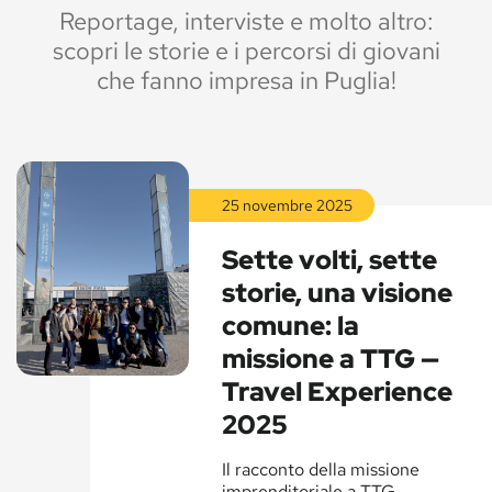
Reportage, interviste e molto altro:
scopri le storie e i percorsi di giovani
che fanno impresa in Puglia!
25 novembre 2025
Leggi
la
Sette volti, sette
storia
storie, una visione
comune: la
missione a TTG —
Travel Experience
2025
Leggi
la
Il racconto della missione
storia
imprenditoriale a TTG